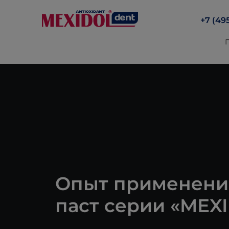
+7 (49
Опыт применени
паст серии «MEX