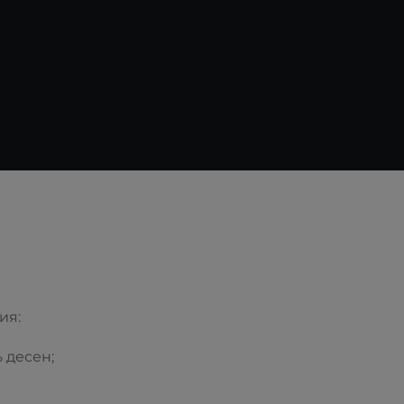
ия:
 десен;