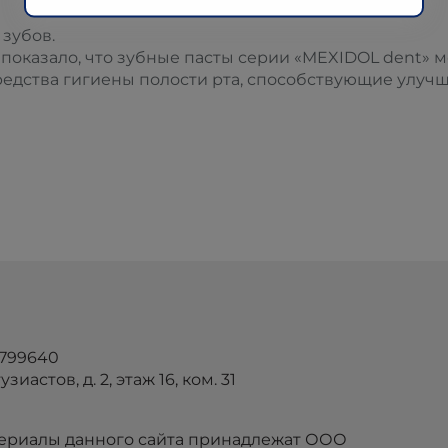
 зубов.
показало, что зубные пасты серии «MEXIDOL dent» 
едства гигиены полости рта, способствующие улучш
4799640
зиастов, д. 2, этаж 16, ком. 31
атериалы данного сайта принадлежат ООО