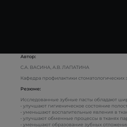
Автор:
С.А. ВАСИНА, А.В. ЛАПАТИНА
Кафедра профилактики стоматологических
Резюме:
Исследованные зубные пасты обладают шир
• улучшают гигиеническое состояние полос
• уменьшают воспалительные явления в тка
• улучшают обменные процессы в тканях пар
• уменьшают образование зубных отложени