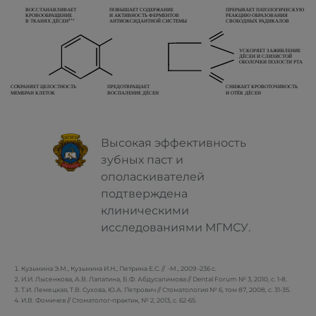
Высокая эффективность
зубных паст и
ополаскивателей
подтверждена
клиническими
исследованиями МГМСУ.
Кузьмина Э.М., Кузьмина И.Н., Петрина Е.С. // -М., 2009 -236 с.
И.И. Лысенкова, А.В. Лапатина, Б.Ф. Абдусалимова // Dental Forum № 3, 2010, с. 1-8.
Т.И. Лемецкая, Т.В. Сухова, Ю.А. Петрович // Стоматология № 6, том 87, 2008, с. 31-35.
И.В. Фомичев // Стоматолог-практик, № 2, 2013, с. 62-65.