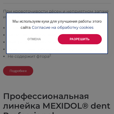
При кровоточивости дёсен и неприятном запахе
изо рта:
Мы используем куки для улучшения работы этого
1
Согласие на обработку cookies
Снижает воспаление
сайта
4
Защищает зубную эмаль от бактерий
ОТМЕНА
РАЗРЕШИТЬ
1
Уменьшает кровоточивость и воспаление
4
Препятствует образованию зубного налета
2
Не содержит фтора
Подробнее
Профессиональная
линейка MEXIDOL® dent