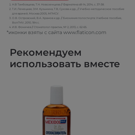
Н.В Тамбовцева, Т.Н. Новоземцева // Фарматека s8-14, 2014, с. 37-38.
Т.И. Лемецкая, Э.М. Кузьмина, Т.В, Сухова и др., // Учебно-методическое пособие
для врачей, Москва 2005, МГМСУ.
О.В. Островский, В.А. Храмов и др. // Биохимия полости рта: Учебное пособие,
ВолГМУ, 2010, 184 с.
И.В. Фомичев // Стоматолог-практик, № 2, 2013, с. 62-65.
*иконки взяты с сайта www.flaticon.com
Рекомендуем
использовать вместе