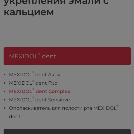
укрепления эмали с
кальцием
УНИКАЛЬНЫ
МЕХАНИЗМ
1
ДЕЙСТВИЯ
®
MEXIDOL
dent
®
MEXIDOL
dent Aktiv
®
MEXIDOL
dent Fito
®
MEXIDOL
dent Complex
®
MEXIDOL
dent Sensitive
®
Ополаскиватель для полости рта MEXIDOL
dent