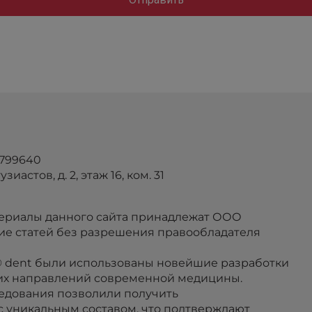
4799640
зиастов, д. 2, этаж 16, ком. 31
атериалы данного сайта принадлежат ООО
ие статей без разрешения правообладателя
 dent были использованы новейшие разработки
гих направлений современной медицины.
едования позволили получить
 уникальным составом, что подтверждают