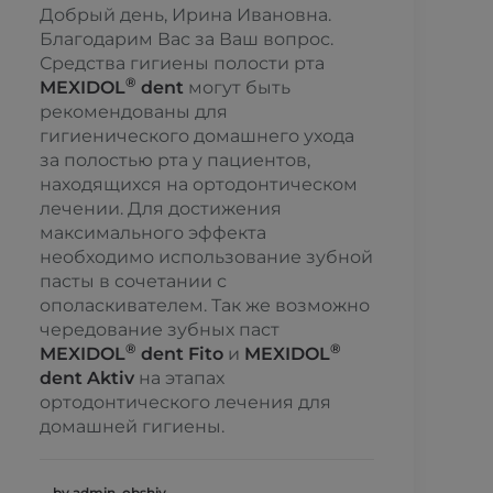
Добрый день, Ирина Ивановна.
Благодарим Вас за Ваш вопрос.
Средства гигиены полости рта
®
MEXIDOL
dent
могут быть
рекомендованы для
гигиенического домашнего ухода
за полостью рта у пациентов,
находящихся на ортодонтическом
лечении. Для достижения
максимального эффекта
необходимо использование зубной
пасты в сочетании с
ополаскивателем. Так же возможно
чередование зубных паст
®
®
MEXIDOL
dent Fito
и
MEXIDOL
dent Aktiv
на этапах
ортодонтического лечения для
домашней гигиены.
by admin_obshiy