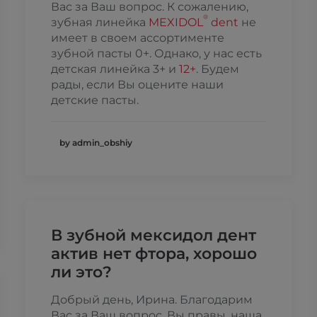
Вас за Ваш вопрос. К сожалению,
®
зубная линейка
MEXIDOL
dent
не
имеет в своем ассортименте
зубной пасты 0+. Однако, у нас есть
детская линейка 3+ и
12+
. Будем
рады, если Вы оцените наши
детские пасты.
by admin_obshiy
В зубной мексидол дент
актив нет фтора, хорошо
ли это?
Добрый день, Ирина. Благодарим
Вас за Ваш вопрос. Вы правы, наша